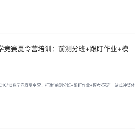
2数学竞赛夏令营培训：前测分班+跟盯作业+模
C10/12数学竞赛夏令营，打造“前测分班+跟盯作业+模考答疑”一站式冲奖体