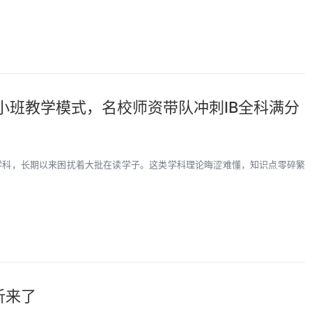
小班教学模式，名校师资带队冲刺IB全科满分
核心学科，长期以来困扰着大批在读学子。这类学科理论晦涩难懂，知识点零碎繁
加
析来了