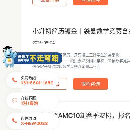
小升初简历镀金｜袋鼠数学竞赛含
2026-08-04
不少家长做小升初简历，还只填上三好学生这类荣誉！
想要冲刺上海三公、一线民办以及国际学校，袋鼠数学竞
很多家长纠结袋鼠数学竞赛含金量高不高
免费热线
131-6601-1680
查看详情
课程咨询
在线客服
1对1咨询
一文吃透AMC10新赛季安排，报
微信咨询
X-NEW0088
2026-08-04