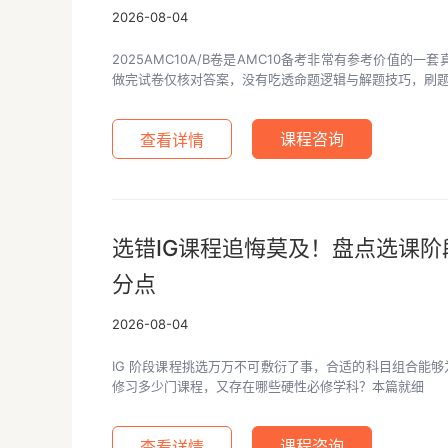
2026-08-04
2025AMC10A/B卷是AMC10备考非常有参考价值的
做完试卷仅核对答案，没有吃透命题逻辑与解题技巧，刷
查看详情
课程咨询
选错IG课程追悔莫及！盘点选课
分点
2026-08-04
IG 阶段课程挑选万万不可敷衍了事，合适的科目组合能够
修习多少门课程，又存在哪些硬性必修学科？本篇就细
查看详情
课程咨询