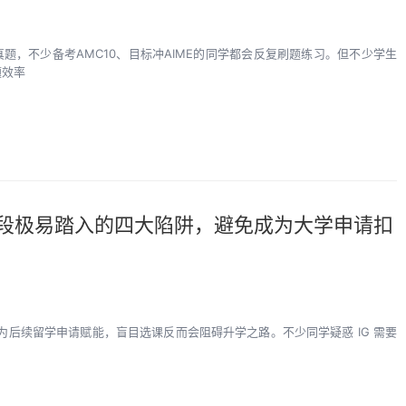
一套真题，不少备考AMC10、目标冲AIME的同学都会反复刷题练习。但不少学生
题效率
阶段极易踏入的四大陷阱，避免成为大学申请扣
为后续留学申请赋能，盲目选课反而会阻碍升学之路。不少同学疑惑 IG 需要