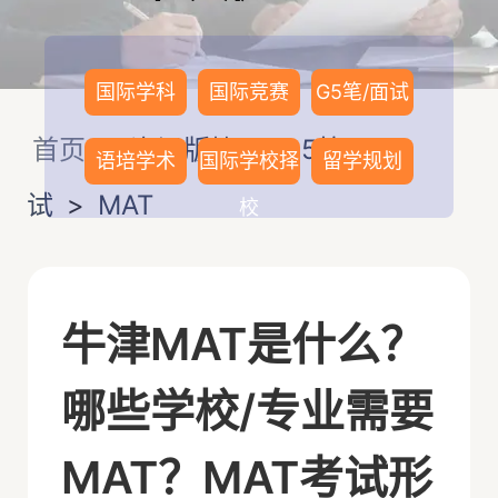
国际学科
国际竞赛
G5笔/面试
首页
>
资讯版块
>
G5笔/面
语培学术
国际学校择
留学规划
试
>
MAT
校
牛津MAT是什么？
哪些学校/专业需要
MAT？MAT考试形