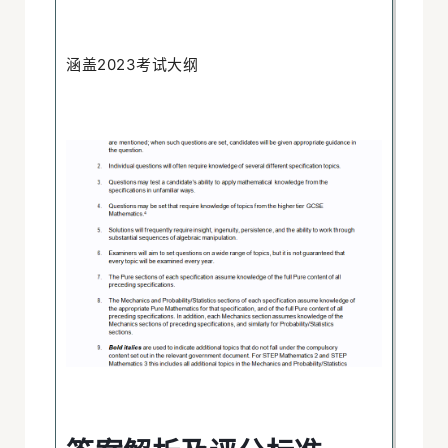
牛
准
涵盖2023考试大纲
标
分
评
及
析
解
案