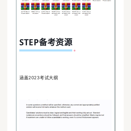
模
业
年
专
STEP备考资源
历
津
牛
准
涵盖2023考试大纲
标
分
评