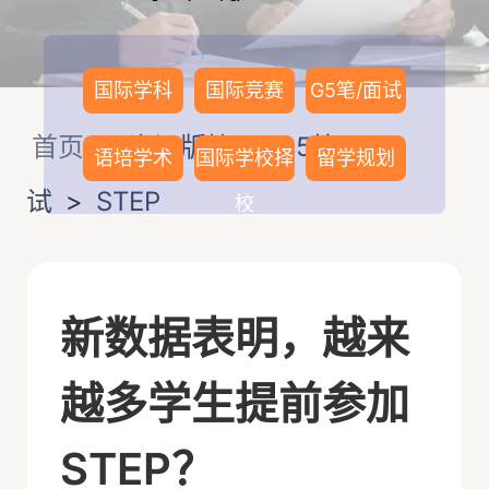
国际学科
国际竞赛
G5笔/面试
首页
>
资讯版块
>
G5笔/面
语培学术
国际学校择
留学规划
试
>
STEP
校
新数据表明，越来
越多学生提前参加
STEP？