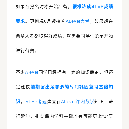
如果在报名时才开始准备，
很难达成STEP成绩
要求
。更何况6月紧接着
ALevel大考
，如果想在
两场大考都取得好成绩，就需要同学们及早开始
进行备赛。
不少
Alevel
同学已经拥有一定的知识储备，但还
是建议
前期留出足够多的时间巩固复习基础知
识
。
STEP考题
建立在
ALevel课内数学
知识上进
行延伸，扎实课内学科基础才有可能更上“1”层