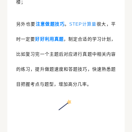
楼；
另外也要
注意做题技巧
。
STEP计算量
很大，平
时一定要
好好利用真题
，制定合适的学习计划，
纲
比如复习完一个主题后对应进行真题中相关内容
准
大
的练习，提升做题速度和答题技巧，快速熟悉题
标
程
目把握考点与题型，增加高分几率。
分
课
评
库
及
题