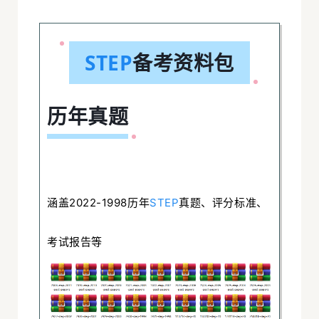
析
试
解
面
STEP
备考资料包
案
5
答
历年真题
G
频
视
涵盖2022-1998历年
STEP
真题、评分标准、
试
考试报告等
面
拟