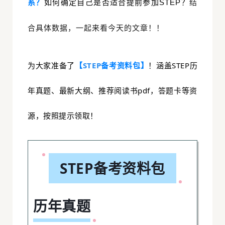
准
系？
如何确定自己是否适合提前参加STEP？
结
大
标
合具体数据，一起来看今天的文章！！
程
分
课
为大家准备了
【
STEP
备考资料包】
！
涵盖STEP历
评
库
年真题、最新大纲、推荐阅读书pdf，答题卡等资
及
题
源，按照提示领取！
析
试
解
面
STEP备考资料包
案
5
答
历年真题
G