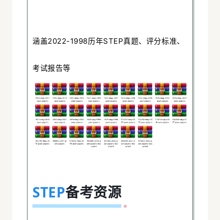
频
视
涵盖2022-1998历年STEP真题、评分标准、
试
考试报告等
面
拟
模
业
年
专
STEP
备考资源
历
津