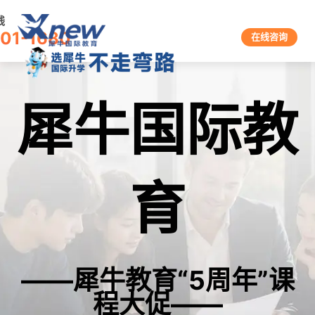
线
601-1680
在线咨询
犀牛国际教
育
——犀牛教育“5周年”课
程大促——