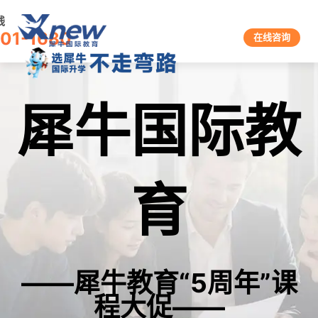
线
601-1680
在线咨询
犀牛国际教
育
——犀牛教育“5周年”课
程大促——