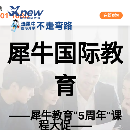
线
601-1680
在线咨询
犀牛国际教
育
——犀牛教育“5周年”课
程大促——