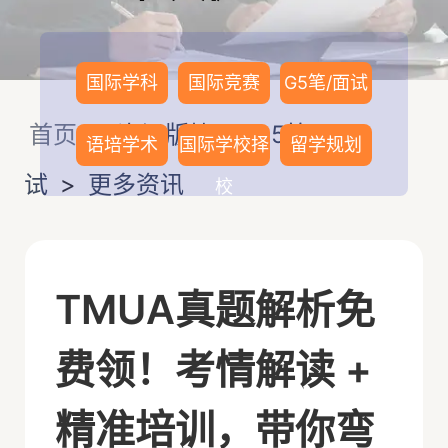
国际学科
国际竞赛
G5笔/面试
首页
>
资讯版块
>
G5笔/面
语培学术
国际学校择
留学规划
试
>
更多资讯
校
TMUA真题解析免
费领！考情解读 +
精准培训，带你弯