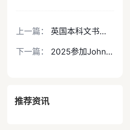
上一篇：
英国本科文书只需答好3个问题？犀牛英本留学帮你精准拿捏PS精髓！
下一篇：
2025参加Johnlocke需要注意什么？入围论文是如何评选出来的？
推荐资讯