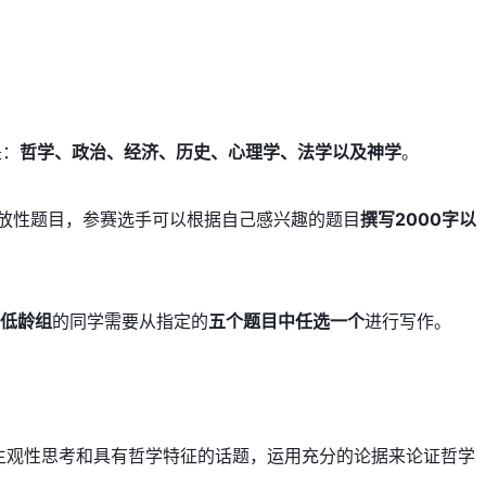
是：
哲学、政治、经济、历史、心理学、法学以及神学
。
3道开放性题目，参赛选手可以根据自己感兴趣的题目
撰写2000字以
低龄组
的同学需要从指定的
五个题目中任选一个
进行写作。
主观性思考和具有哲学特征的话题，运用充分的论据来论证哲学