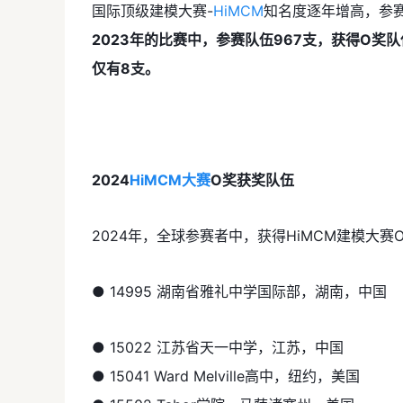
国际顶级建模大赛-
HiMCM
知名度逐年增高，参
2023年的比赛中，参赛队伍967支，获得O奖队
仅有8支。
2024
HiMCM大赛
O奖获奖队伍
2024年，全球参赛者中，获得HiMCM建模大
● 14995 湖南省雅礼中学国际部，湖南，中国
● 15022 江苏省天一中学，江苏，中国
● 15041 Ward Melville高中，纽约，美国