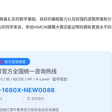
具备扎实的数学基础、良好的编程能力以及较强的逻辑思维和分
的同学来说，参加HiMCM建模大赛还能证明你拥有更高水平的
官方咨询通道
育官方全国统一咨询热线
/ IB / IGCSE / AP / A-Level · 留学规划
-1680
X-NEW0088
话
复制微信
迎拨打犀牛教育官方联系电话咨询课程