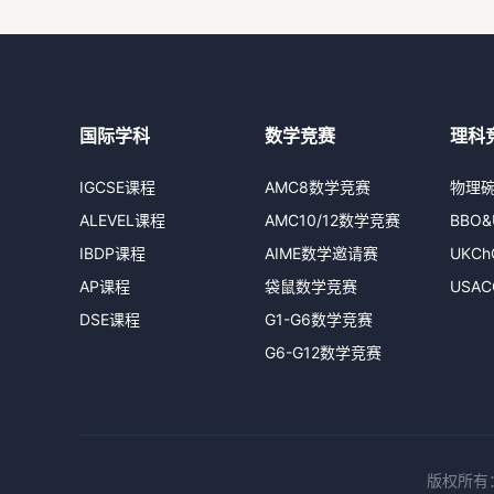
国际学科
数学竞赛
理科
IGCSE课程
AMC8数学竞赛
物理碗
ALEVEL课程
AMC10/12数学竞赛
BBO
IBDP课程
AIME数学邀请赛
UKC
AP课程
袋鼠数学竞赛
USA
DSE课程
G1-G6数学竞赛
G6-G12数学竞赛
版权所有