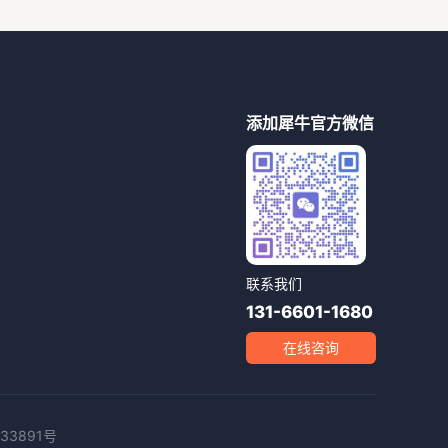
添加犀牛官方微信
联系我们
131-6601-1680
在线咨询
33891号