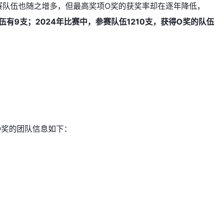
赛队伍也随之增多，但最高奖项O奖的获奖率却在逐年降低，
伍有9支；2024年比赛中，参赛队伍1210支，获得O奖的队伍
赛O奖的团队信息如下：