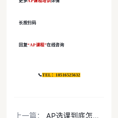
更多
AP课程培训
详情
长按扫码
回复
“AP课程”
在线咨询
📞
TEL：18516525632
上一篇：
AP选课到底怎么选？要考虑什么因素？最全选课搭配来了！