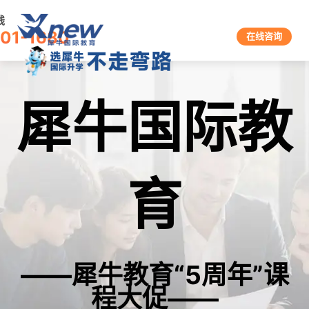
线
601-1680
在线咨询
犀牛国际教
育
——犀牛教育“5周年”课
程大促——