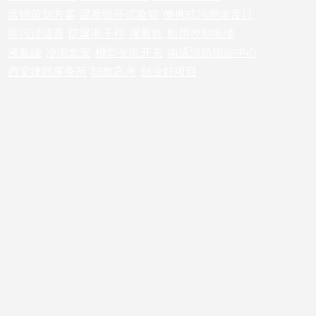
营销策划方案
温度循环试验箱
便携式污泥浓度计
排污过滤器
防爆电子秤
灌胶机
船用控制电缆
液氮罐
冷缩套管
槽型光电开关
南通消防培训中心
西安律师事务所
职教高考
创业好项目