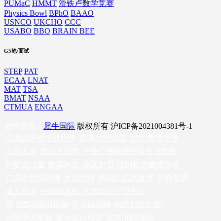
PUMaC
HMMT
滑铁卢数学竞赛
Physics Bowl
BPhO
BAAO
USNCO
UKCHO
CCC
USABO
BBO
BRAIN BEE
G5笔/面试
STEP
PAT
ECAA
LNAT
MAT
TSA
BMAT
NSAA
CTMUA
ENGAA
友情链接：
犀牛国际
版权所有 沪ICP备2021004381号-1
上海ap课程培训机构
IB课程培训班
AMC数学竞赛
工商名录
西班牙留学
中央广播电视中等专业学校
别墅设计图
教育加盟
培训加盟
培训机构管理系统
广东教师招聘网
手游代理
杨梅红艺术教育
学府考研
成人高考
中药材名称
艺术培训管理系统
河北单招培训机构
学习知识网
电烤鸡架加盟
同等学力申硕
硬件设计培训
北京消防维保