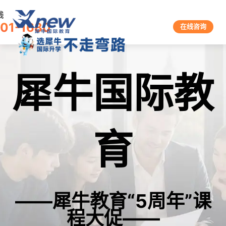
线
601-1680
在线咨询
犀牛国际教
育
——犀牛教育“5周年”课
程大促——