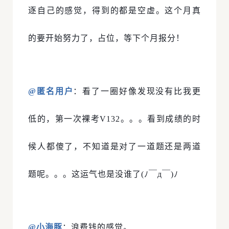
逐自己的感觉，得到的都是空虚。这个月真
的要开始努力了，占位，等下个月报分！
@匿名用户
：看了一圈好像发现没有比我更
低的，第一次裸考V132。。。看到成绩的时
候人都傻了，不知道是对了一道题还是两道
题呢。。。这运气也是没谁了(ﾉ￣д￣)ﾉ
@小海豚
：浪费钱的感觉。