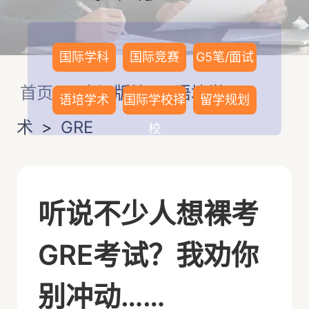
国际学科
国际竞赛
G5笔/面试
首页
>
资讯版块
>
语培学
语培学术
国际学校择
留学规划
术
>
GRE
校
听说不少人想裸考
GRE考试？我劝你
别冲动……