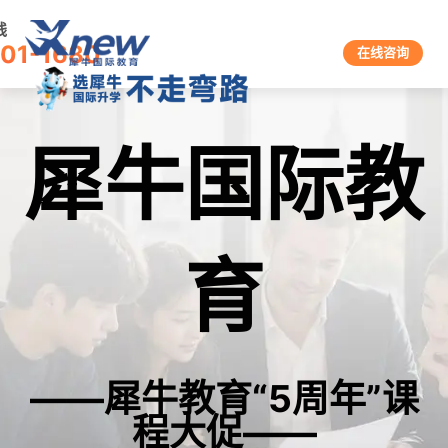
线
601-1680
在线咨询
犀牛国际教
育
——犀牛教育“5周年”课
程大促——