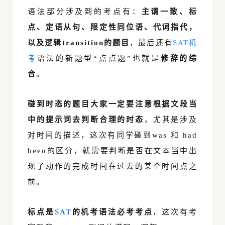
语法部分涉及到的考点有：
主谓一致、标
点、定语从句、限定性同位语、代词指代，
以及逻辑transition的题目
，最后还有
SAT机
考
语法的新题型“点点题”也就是
修辞的综
合
。
碰到时态的题目大家一定要注意根据文段当
中的提示词去判断合理的时态
，尤其是涉及
对时间的描述，这次有同学碰到was 和 had
been的区分，就需要判断是否在文本当中出
现了动作的完成时间在过去的某个时间点之
前。
标点是
SAT
的机考语法必考考点
，这次有考