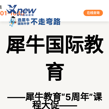
线
601-1680
在线咨询
犀牛国际教
育
——犀牛教育“5周年”课
程大促——