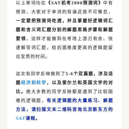
以上单词均在
《SAT机考2000预测词》
中有
预测，大家对于单词的背诵还是不可懈怠，
一定要把预测词吃透，并且掌握好逻辑词汇
题和含义词汇题分别的解题思路步骤和解题
要领
，这样才能做到在考场上游刃有余、快
速解答词汇题，给后面难度更高的逻辑题留
出宝贵的时间。
这次有同学反映做到了
5-6个双篇题，涉及话
题
经济和科学
，以及爱尔兰和英国文学的对
比。
绝大多数的同学反映都是遇到了比较困
难的逻辑题，
有关逻辑题的大量练习、解题
方法，请扫描文末二维码咨询北京新东方的
SAT
课程。