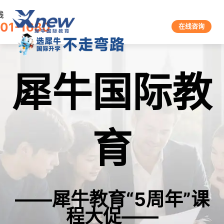
线
601-1680
在线咨询
犀牛国际教
育
——犀牛教育“5周年”课
程大促——