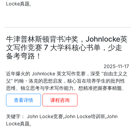
Locke真题,
牛津普林斯顿背书冲奖，Johnlocke英
文写作竞赛 7 大学科核心书单，少走
备考弯路！
2025-11-17
近年爆火的 Johnlocke 英文写作竞赛，深受 “自由主义之
父” 约翰・洛克的思想启发，核心旨在培养学生的批判性
思维、独立思考与学术写作能力。想精准把握赛事精髓、
查看详情
课程咨询
关键字： John Locke竞赛,John Locke培训班,John
Locke真题,