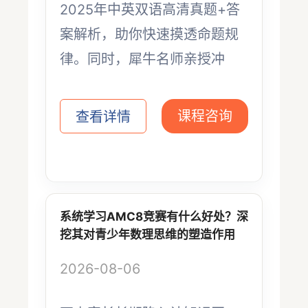
2025年中英双语高清真题+答
案解析，助你快速摸透命题规
律。同时，犀牛名师亲授冲
查看详情
课程咨询
系统学习AMC8竞赛有什么好处？深
挖其对青少年数理思维的塑造作用
2026-08-06