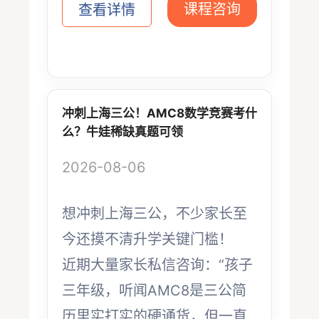
查看详情
课程咨询
冲刺上海三公！AMC8数学竞赛考什
么？牛娃稀缺真题可领
2026-08-06
想冲刺上海三公，不少家长至
今还摸不清升学关键门槛！
近期大量家长私信咨询：“孩子
三年级，听闻AMC8是三公简
历里实打实的硬通货，但一直