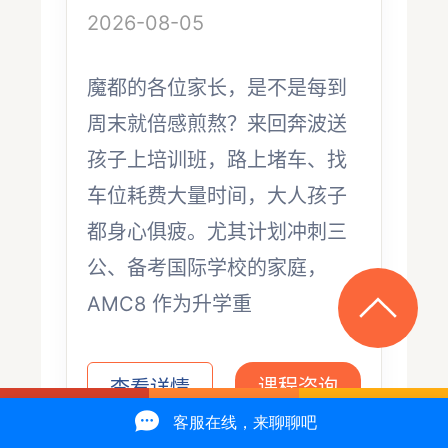
2026-08-05
魔都的各位家长，是不是每到
周末就倍感煎熬？来回奔波送
孩子上培训班，路上堵车、找
车位耗费大量时间，大人孩子
都身心俱疲。尤其计划冲刺三
公、备考国际学校的家庭，
AMC8 作为升学重
查看详情
课程咨询
电话咨询
微信咨询
在线咨询