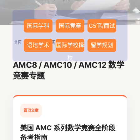
国际学科
国际竞赛
G5笔/面试
首页
>
资讯版块
>
国际竞赛
>
AMC
语培学术
国际学校择
留学规划
校
AMC8 / AMC10 / AMC12 数学
竞赛专题
置顶文章
美国 AMC 系列数学竞赛全阶段
备考指南