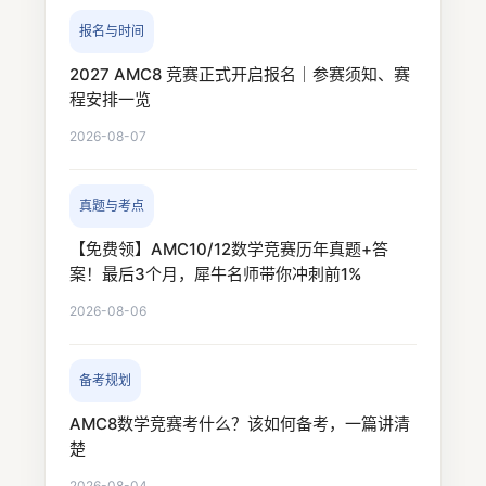
报名与时间
2027 AMC8 竞赛正式开启报名｜参赛须知、赛
程安排一览
2026-08-07
真题与考点
【免费领】AMC10/12数学竞赛历年真题+答
案！最后3个月，犀牛名师带你冲刺前1%
2026-08-06
备考规划
AMC8数学竞赛考什么？该如何备考，一篇讲清
楚
2026-08-04