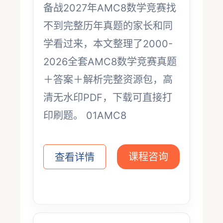
备战2027年AMC8数学竞赛找
不到完整历年真题的家长和同
学看过来，本文整理了2000-
2026全套AMC8数学竞赛真题
＋答案＋解析完整资源包，高
清无水印PDF，下载可直接打
印刷题。 01AMC8
查看详情
课程咨询