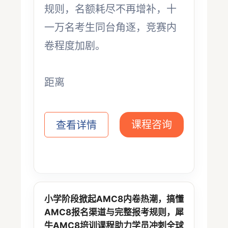
规则，名额耗尽不再增补，十
一万名考生同台角逐，竞赛内
卷程度加剧。
距离
查看详情
课程咨询
小学阶段掀起AMC8内卷热潮，搞懂
AMC8报名渠道与完整报考规则，犀
牛AMC8培训课程助力学员冲刺全球