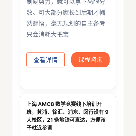
刷题努力，就可以拿下亮眼分
数。可大部分家长到后期才幡
然醒悟，毫无规划的自主备考
只会消耗大把宝
查看详情
课程咨询
上海 AMC8 数学竞赛线下培训开
班，黄浦、徐汇、浦东、闵行设有 9
大校区，21 条地铁可直达，方便孩
子就近参训