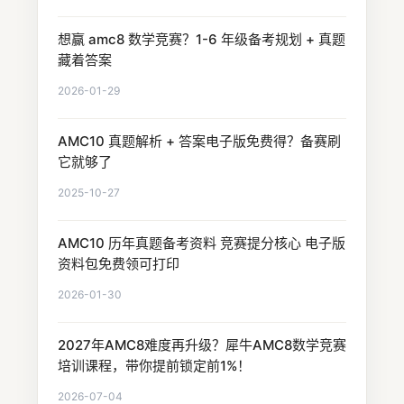
想赢 amc8 数学竞赛？1-6 年级备考规划 + 真题
藏着答案
2026-01-29
AMC10 真题解析 + 答案电子版免费得？备赛刷
它就够了
2025-10-27
AMC10 历年真题备考资料 竞赛提分核心 电子版
资料包免费领可打印
2026-01-30
2027年AMC8难度再升级？犀牛AMC8数学竞赛
培训课程，带你提前锁定前1%！
2026-07-04