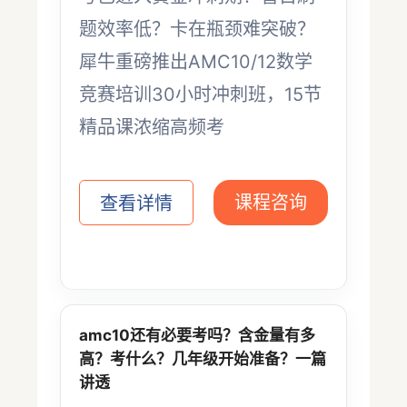
题效率低？卡在瓶颈难突破？
犀牛重磅推出AMC10/12数学
竞赛培训30小时冲刺班，15节
精品课浓缩高频考
查看详情
课程咨询
amc10还有必要考吗？含金量有多
高？考什么？几年级开始准备？一篇
讲透