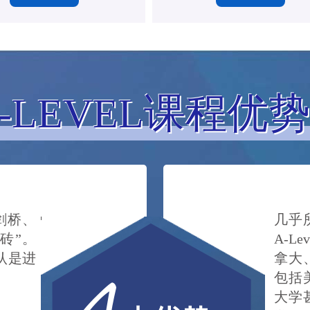
-LEVEL课程优势
入剑桥、
几乎
砖”。
A-L
否认是进
拿大
包括
大学甚