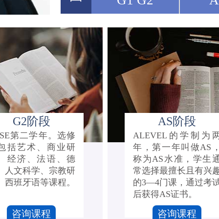
G1 G2
A
G2阶段
AS阶段
CSE第二学年。选修
ALEVEL的学制为
包括艺术、商业研
年，第一年叫做AS
、经济、法语、德
称为AS水准，学生
、人文科学、宗教研
常选择最擅长且有兴
、西班牙语等课程。
的3—4门课，通过考
后获得AS证书。
咨询课程
咨询课程