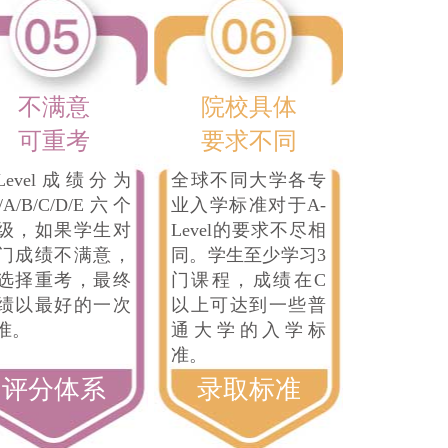
不满意
院校具体
可重考
要求不同
-Level成绩分为
全球不同大学各专
/A/B/C/D/E六个
业入学标准对于A-
级，如果学生对
Level的要求不尽相
门成绩不满意，
同。学生至少学习3
选择重考，最终
门课程，成绩在C
绩以最好的一次
以上可达到一些普
准。
通大学的入学标
准。
评分体系
录取标准