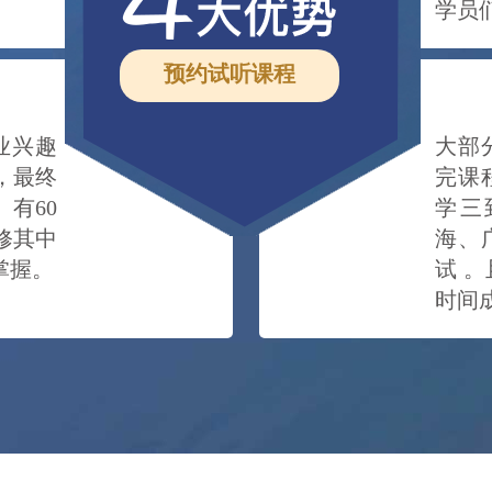
学员
预约试听课程
专业兴趣
大部
，最终
完课
有60
学三
修其中
海、
掌握。
试 
时间