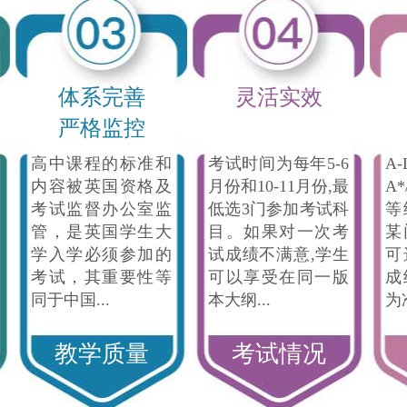
体系完善
灵活实效
严格监控
高中课程的标准和
考试时间为每年5-6
A
内容被英国资格及
月份和10-11月份,最
A*
考试监督办公室监
低选3门参加考试科
等
管，是英国学生大
目。如果对一次考
某
学入学必须参加的
试成绩不满意,学生
可
考试，其重要性等
可以享受在同一版
成
同于中国...
本大纲...
为
教学质量
考试情况