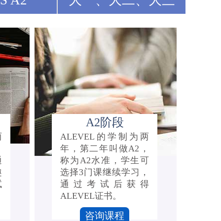
S A2
大一、大二、大三
A2阶段
两
ALEVEL的学制为两
，
年，第二年叫做A2，
通
称为A2水准，学生可
趣
选择3门课继续学习，
试
通过考试后获得
ALEVEL证书。
咨询课程