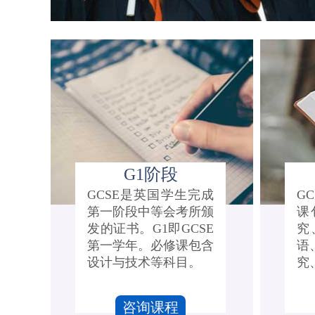
G1阶段
GCSE是英国学生完成
G
第一阶段中等会考所颁
课
发的证书。G1即GCSE
究
第一学年。必修课包含
语
设计与技术等科目。
究
咨询课程