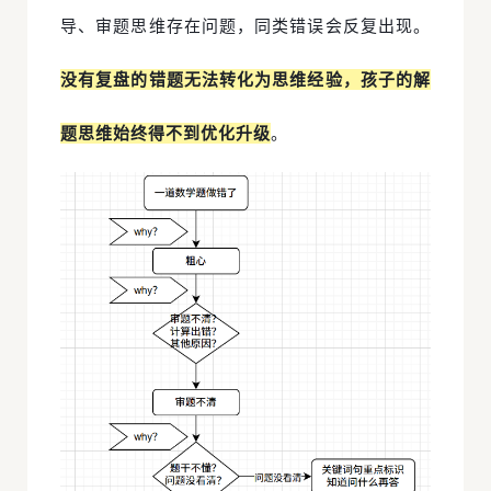
导、审题思维存在问题，同类错误会反复出现。
没有复盘的错题无法转化为思维经验，孩子的解
题思维始终得不到优化升级
。