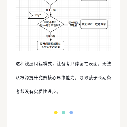
这种浅层纠错模式，让备考只停留在表面，无法
从根源提升竞赛核心思维能力，导致孩子长期备
考却没有实质性进步。