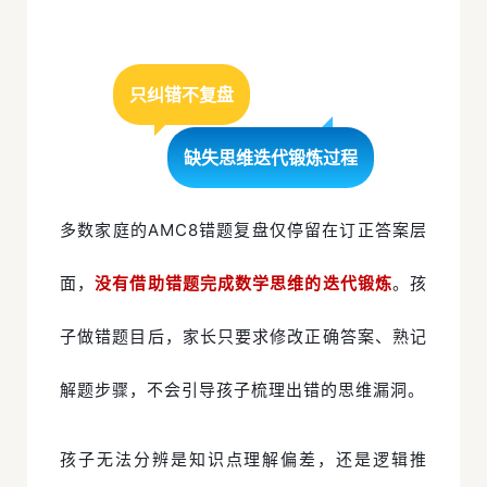
只纠错不复盘
缺失思维迭代锻炼过程
多数家庭的AMC8错题复盘仅停留在订正答案层
面，
没有借助错题完成数学思维的迭代锻炼
。孩
子做错题目后，家长只要求修改正确答案、熟记
解题步骤，不会引导孩子梳理出错的思维漏洞。
孩子无法分辨是知识点理解偏差，还是逻辑推