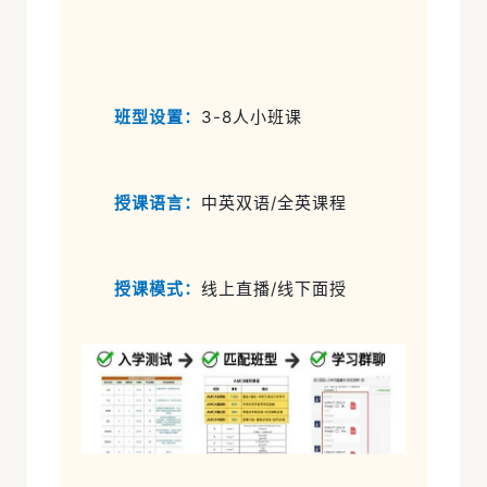
班型设置：
3-8人小班课
授课语言：
中英双语/全英课程
授课模式：
线上直播/线下面授