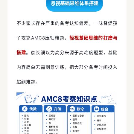
忽视基础思维体系搭建
不少家长存在严重的备考认知偏差，一味督促孩
子攻克AMC8压轴难题，
轻视基础思维的打磨与
搭建
。家长误以为高分来源于高难度题型，基础
内容简单无需刻意训练，把大部分备考时间投入
超纲难题。