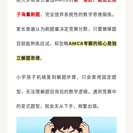
子海量刷题
，完全放弃系统性的数学思维锻炼。
家长普遍认为刷题量决定竞赛分数，只要做够题
目就能熟练应试，却忽略
AMC8考察的核心是独
立解题思维
。
小学孩子机械复刻解题步骤，只会套用固定题
型，无法理解题目背后的数学逻辑。
遇到竞赛中
的变式题型，就会无从下手，频繁出错。