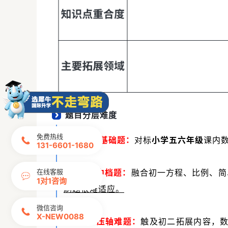
题目分层难度
免费热线
🔹
前10
道基础题
：
对标
小学五六年级
课内
131-6601-1680
🔹
11-20中档题：
融合初一方程、比例、简
在线客服
1对1咨询
刷题很难适应。
微信咨询
X-NEW0088
🔹
21-25压轴难题：
触及初二拓展内容，