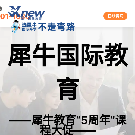
线
601-1680
在线咨询
犀牛国际教
育
——犀牛教育“5周年”课
程大促——