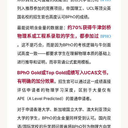
列入推荐参加的竞赛项目，帝国理工、UCL等顶尖英
国名校的招生官也高度认可BPhO的成绩。
约70%获得牛津剑桥
最能说明含金量的数据是：
物理系或工程系录取的学生，都参加过
BPHO
。这不是巧合，而是因为BPhO的考核逻辑与牛剑面
试高度一致——都要求学生在理解物理本质的基础上
进行推导和证明，而非背诵公式套用模板。
BPhO Gold或Top Gold成绩写入
UCAS文书
，
有明确的加分效果
。招生官可以通过这一成绩直接
评估申请者的物理学习深度，区别于大量仅有
APE（A Level Predicted）的普通申请者。
对于申请香港大学、新加坡国立大学、澳大利亚顶尖
大学的学生，BPhO的含金量同样受到认可。国内双
语/国际学校的升学顾问普遍将BPhO列为物理方向学