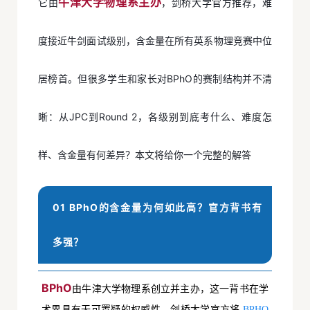
牛津大学物理系主办
它由
，剑桥大学官方推荐，难
度接近
牛剑面试
级别，含金量在所有英系物理竞赛中位
居榜首。但很多学生和家长对BPhO的赛制结构并不清
晰：从
JPC
到Round 2，各级别到底考什么、难度怎
样、含金量有何差异？本文将给你一个完整的解答
01 BPhO的含金量为何如此高？官方背书有
多强？
BPhO
由牛津大学物理系创立并主办，这一背书在学
术界具有无可置疑的权威性。剑桥大学官方将
BPHO