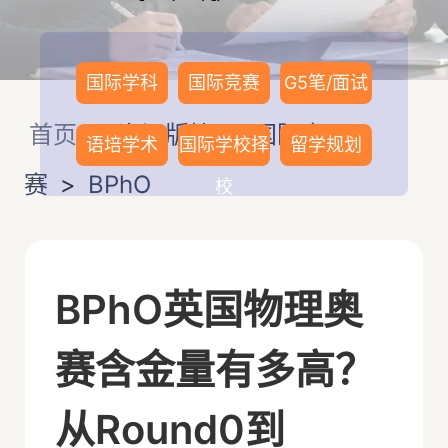
国际学科
国际竞赛
G5笔/面试
首页
>
资讯版块
>
国际竞
语培学术
国际学校择
留学规划
赛
>
BPhO
校
BPhO英国物理奥
赛含金量有多高？
从Round0到