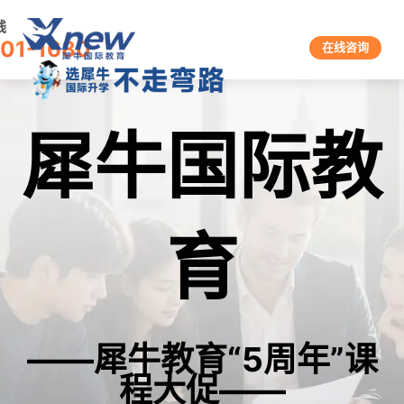
线
601-1680
在线咨询
犀牛国际教
育
——犀牛教育“5周年”课
程大促——