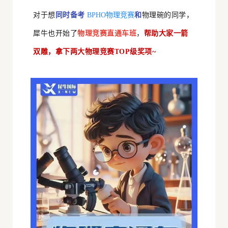
对于想
同时备考
BPHO物理竞赛
和
物理碗的同学，
犀牛也开始了
物理竞赛直通车班
，
帮助大家一箭
双雕，拿下两大物理竞赛TOP级奖项~