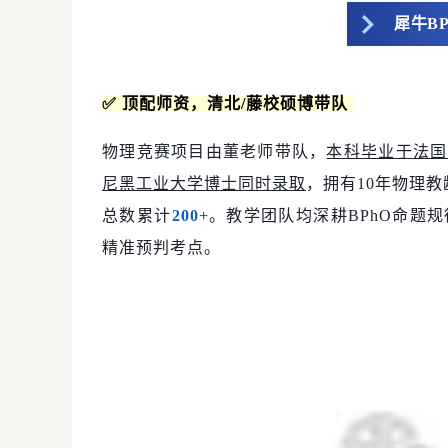
犀牛B
✅ 顶配师资，清北/藤校硕博带队
物理竞赛项目由董老师带队，
本科毕业于法国
尼黑工业大学博士同时录取
，拥有10年物理教
总数累计
200+
。教学团队均深耕BPhO命题
精准预判考点
。