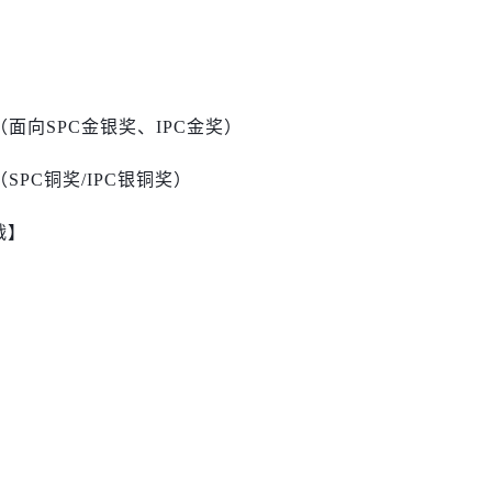
:59（面向SPC金银奖、IPC金奖）
59（SPC铜奖/IPC银铜奖）
战】