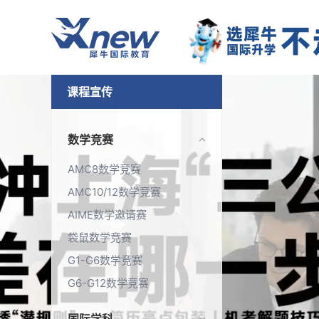
课程宣传
数学竞赛
AMC8数学竞赛
AMC10/12数学竞赛
AIME数学邀请赛
袋鼠数学竞赛
G1-G6数学竞赛
G6-G12数学竞赛