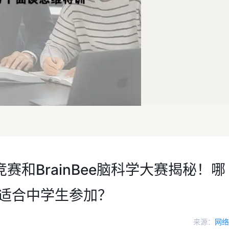
竞赛和BrainBee脑科学大赛揭秘！哪
适合中学生参加？
来源：
网络