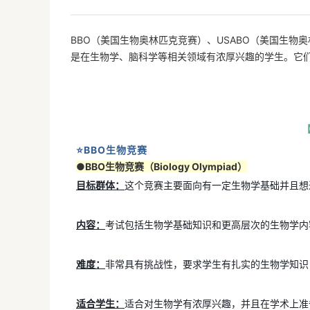
BBO（美国生物奥林匹克竞赛）、USABO（美国生物
是在生物学、脑科学等相关领域有浓厚兴趣的学生。它
⭐BBO生物竞赛
●BBO生物竞赛（Biology Olympiad）
目标群体：
这个竞赛主要面向有一定生物学基础并且想
内容：
考试包括生物学基础知识和更高层次的生物学内
难度：
非常具有挑战性，要求学生有扎实的生物学知识
适合学生：
适合对生物学有浓厚兴趣，并且在学术上准