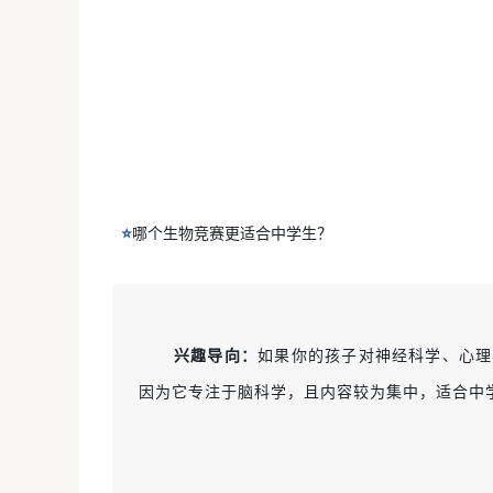
⭐
哪个生物竞赛更适合中学生？
兴趣导向：
如果你的孩子对神经科学、心理学
因为它专注于脑科学，且内容较为集中，适合中