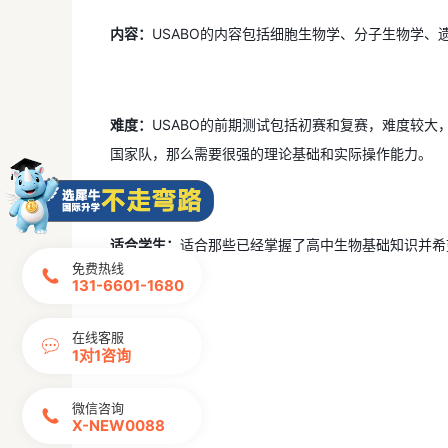
内容：
USABO的内容包括细胞生物学、分子生物学
难度：
USABO的前期测试包括初赛和复赛，难度较大
国家队，那么需要很强的理论基础和实际操作能力。
适合学生：
适合那些已经掌握了高中生物基础知识并希
免费热线
131-6601-1680
在线客服
1对1咨询
微信咨询
X-NEW0088