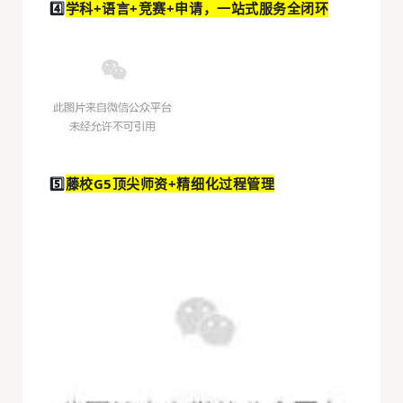
4️⃣
学科+语言+竞赛+申请，一站式服务全闭环
5️⃣
藤校G5顶尖师资+精细化过程管理