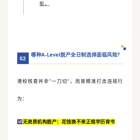
拒。
哪种A-Level脱产全日制选择面临风险？
0
2
港校核查并非“一刀切”，而是精准打击违规行
为：
1️⃣
无资质机构脱产：花钱换不来正规学历背书