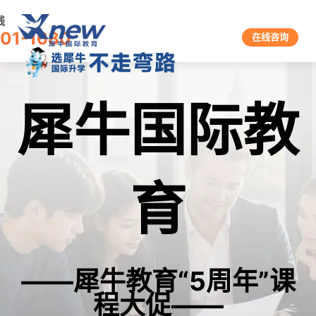
线
601-1680
在线咨询
犀牛国际教
育
——犀牛教育“5周年”课
程大促——