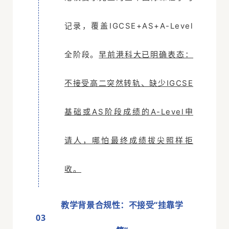
记录，
覆盖
IGCSE
+AS+A-Level
全阶段。
早前港科大已明确表态：
不接受高二突然转轨、缺少IGCSE
基础或AS阶段成绩的A-Level申
请人，哪怕最终成绩拔尖照样拒
收。
教学背景合规性：不接受“挂靠学
0
3