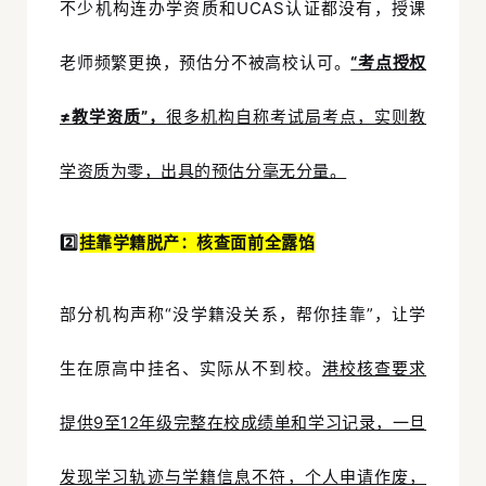
不少机构连办学资质和
UCAS认证
都没有，授课
老师频繁更换，预估分不被高校认可。
“
考点授权
≠教学资质”，
很多机构自称考试局考点，实则教
学资质为零，出具的预估分毫无分量。
2️⃣
挂靠学籍脱产：核查面前全露馅
部分机构声称“没学籍没关系，帮你挂靠”，让学
生在原高中挂名、实际从不到校。
港校核查要求
提供9至12年级完整在校成绩单和学习记录，一旦
发现学习轨迹与学籍信息不符，个人申请作废，