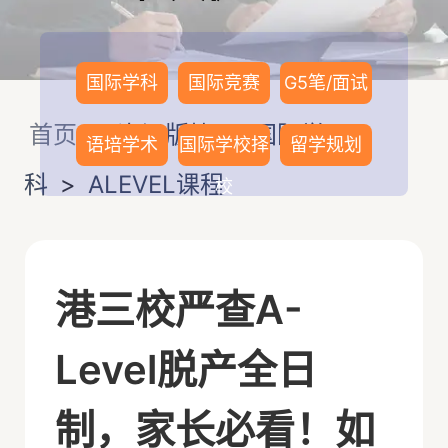
国际学科
国际竞赛
G5笔/面试
首页
>
资讯版块
>
国际学
语培学术
国际学校择
留学规划
科
>
ALEVEL课程
校
港三校严查A-
Level脱产全日
制，家长必看！如