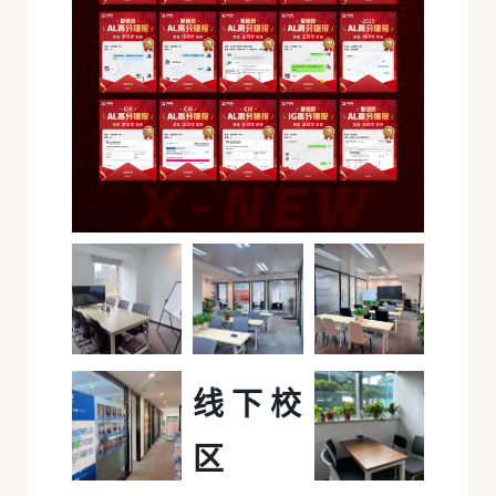
线下校
区