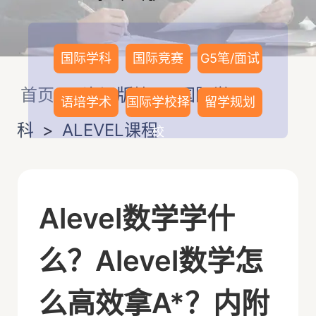
国际学科
国际竞赛
G5笔/面试
首页
>
资讯版块
>
国际学
语培学术
国际学校择
留学规划
科
>
ALEVEL课程
校
Alevel数学学什
么？Alevel数学怎
么高效拿A*？内附