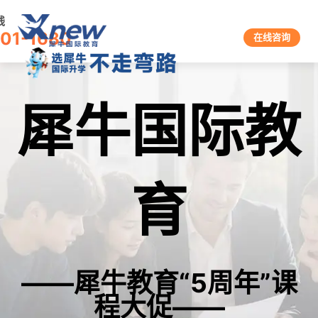
线
601-1680
在线咨询
犀牛国际教
育
——犀牛教育“5周年”课
程大促——