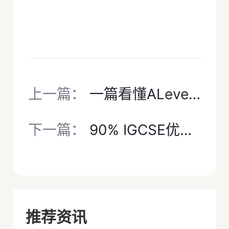
上一篇：
一篇看懂ALevel三大考试局评分标准+合分规则，多少分可以拿 A*？犀牛Alevel培训课程助力备考~
下一篇：
90% IGCSE优等生都踩的雷！IG全科 A*，学A-Level却频繁不及格，犀牛ALevel培训课程带你精准破局！
推荐资讯