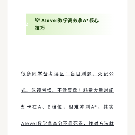
💡 Alevel数学高效拿A*核心
0
2
技巧
很多同学备考误区：盲目刷题、死记公
式、忽视考纲、不做复盘！耗费大量时间
却卡在A、B档位，很难冲刺A*。其实
Alevel数学拿高分不靠死卷，找对方法就