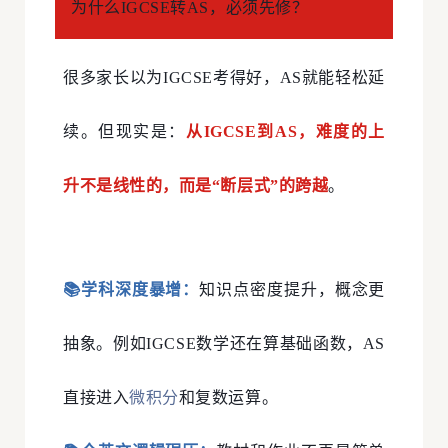
为什么IGCSE转AS，必须先修？
很多家长以为IGCSE考得好，AS就能轻松延
续。但现实是：
从IGCSE到AS，难度的上
升不是线性的，而是“断层式”的跨越
。
📚学科深度暴增：
知识点密度提升，概念更
抽象。例如IGCSE数学还在算基础函数，AS
直接进入
微积分
和复数运算。