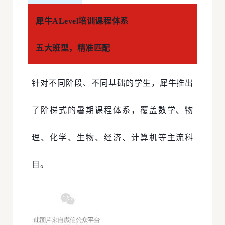
犀牛ALevel培训课程体系
五大班型，精准匹配
针对不同阶段、不同基础的学生，犀牛推出
了阶梯式的暑期课程体系，覆盖数学、物
理、化学、生物、经济、计算机等主流科
目。