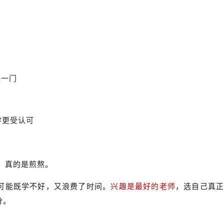
选一门
学更受认可
课，真的是煎熬。
可能既学不好，又浪费了时间。
兴趣是最好的老师
，选自己真
分。