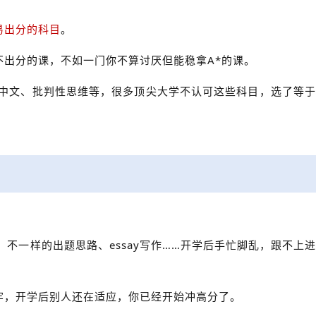
易出分的科目
。
不出分的课，不如一门你不算讨厌但能稳拿A*的课。
中文、批判性思维等，很多顶尖大学不认可这些科目，选了等
材、不一样的出题思路、essay写作……开学后手忙脚乱，跟不上进
牢，开学后别人还在适应，你已经开始冲高分了。