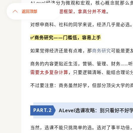
ALevel经济分为微观和宏观，核心概念就那
构，
掌握了答题框架，拿高分并不难
。
返回顶部
对想申商科、社科的同学来说，经济几乎是必选
✅商务研究——门槛低，容易上手
如果觉得经济还是有点难，那
商务研究
可能是更
商务的内容更贴近生活，营销、管理、财务……
需要太多复杂计算
，只要逻辑清晰、能结合理论
不过要注意：商务虽然好学，但部分顶尖大学的
PART.
2
ALevel选课攻略：别只看好不好
当然，选课不能只挑简单的选。选对了事半功倍