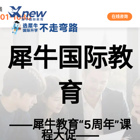
线
601-1680
在线咨询
犀牛国际教
育
——犀牛教育“5周年”课
程大促——