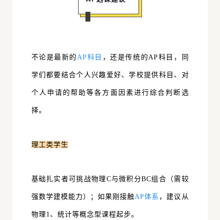
不论是最新的
AP科目
，还是传统的AP科目，同
学们都要结合
个人兴趣爱好、学校提供科目、对
个人申请的帮助等
各方面因素进行综合判断选
择。
理工类学生
基础扎实者可挑战物理C与微积分BC组合（需较
强数学建模能力）；
如果刚
接触
AP体系
，建议从
物理1、统计等概念型课程起步。