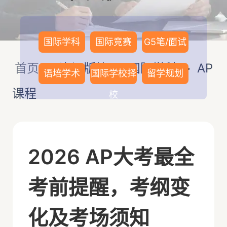
国际学科
国际竞赛
G5笔/面试
首页
>
资讯版块
>
国际学科
>
AP
语培学术
国际学校择
留学规划
课程
校
2026 AP大考最全
考前提醒，考纲变
化及考场须知