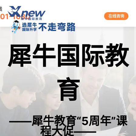
线
601-1680
在线咨询
犀牛国际教
育
——犀牛教育“5周年”课
程大促——