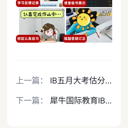
上一篇：
IB五月大考估分凉了？犀牛IB培训课程暑假带你‘弯道超车’冲7分！
下一篇：
犀牛国际教育IB课程辅导培训——IBDP全科同步·冲7分·EE/TOK/IA专项指导