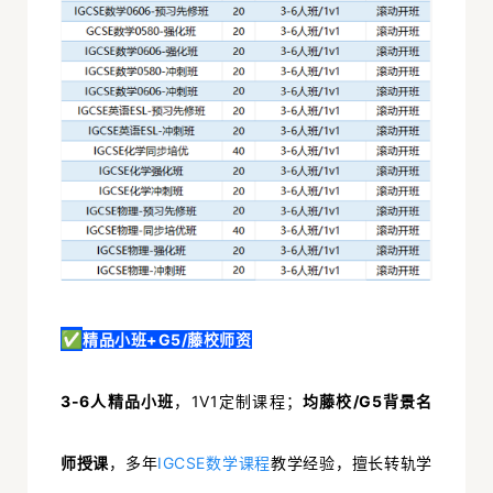
✅
精品小班+G5/藤校师资
3-6人精品小班
，1V1定制课程；
均
藤校/G5背景名
师授课
，多年
IGCSE数学课程
教学经验，擅长转轨学