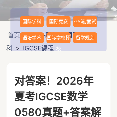
国际学科
国际竞赛
G5笔/面试
首页
>
资讯版块
>
国际学
语培学术
国际学校择
留学规划
科
>
IGCSE课程
校
对答案！2026年
夏考IGCSE数学
0580真题+答案解