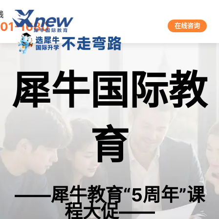
线
601-1680
在线咨询
犀牛国际教
育
——犀牛教育“5周年”课
程大促——