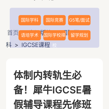
国际学科
国际竞赛
G5笔/面试
首页
>
资讯版块
>
国际学
语培学术
国际学校择
留学规划
科
>
IGCSE课程
校
体制内转轨生必
备！犀牛IGCSE暑
假辅导课程先修班