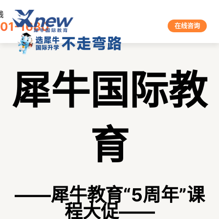
线
601-1680
在线咨询
犀牛国际教
育
——犀牛教育“5周年”课
程大促——