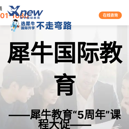
线
601-1680
在线咨询
犀牛国际教
育
——犀牛教育“5周年”课
程大促——