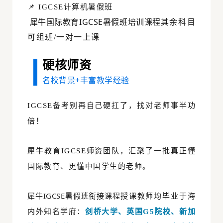
📌 IGCSE计算机暑假班
犀牛国际教育IGCSE暑假班培训课程
其余科目
可组班/一对一上课
硬核师资
名校背景+丰富教学经验
IGCSE备考别再自己硬扛了，找对老师事半功
倍！
犀牛教育
IGCSE师资团队，汇聚了一批真正懂
国际教育、更懂中国学生的老师。
犀牛IGCSE暑假班衔接课程
授课教
师均毕业于海
内外知名学府：
剑桥大学、英国G5院校、新加