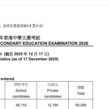
峰值，自修生更是突破
1.2 万
大关！