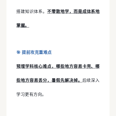
搭建知识体系。
不零散地学，而是成体系地
掌握。
🎯 提前攻克重难点
预埋学科核心难点，哪些地方容易卡壳、哪
些地方容易丢分，暑假先解决掉。
后续深入
学习更有方向。