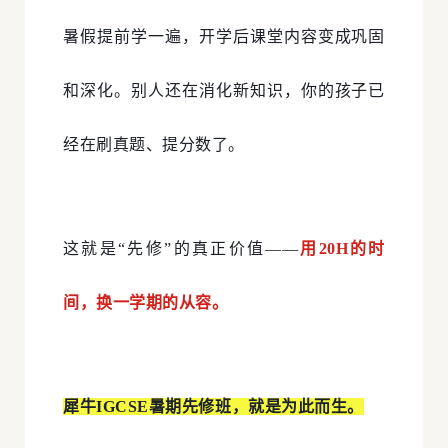
暑假提前学一遍，开学后课堂内容变成巩固
和深化。别人还在消化新知识，你的孩子已
经在刷真题、提分数了。
这就是“先修”的真正价值——
用20H的时
间，换一学期的从容。
犀牛IGCSE暑期先修班，就是为此而生。