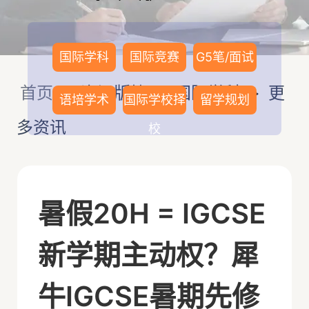
国际学科
国际竞赛
G5笔/面试
首页
>
资讯版块
>
国际学科
>
更
语培学术
国际学校择
留学规划
多资讯
校
暑假20H = IGCSE
新学期主动权？犀
牛IGCSE暑期先修