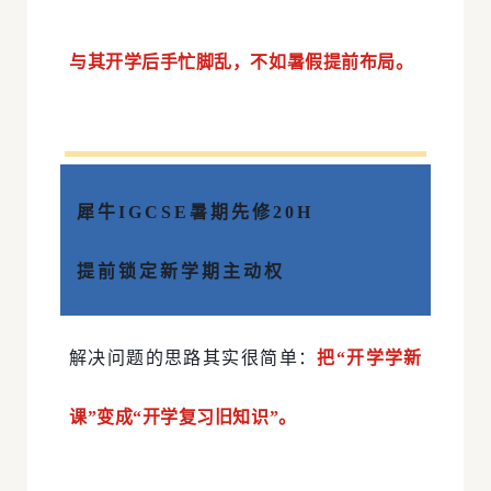
与其开学后手忙脚乱，不如暑假提前布局。
犀牛IGCSE暑期先修20H
提前锁定新学期主动权
解决问题的思路其实很简单：
把“开学学新
课”变成“开学复习旧知识”。