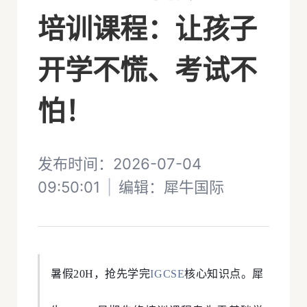
培训课程：让孩子
开学不慌、考试不
怕！
发布时间：2026-07-04
09:50:01
|
编辑：
犀牛国际
暑假20H，抢先学完
IGCSE
核心知识点。犀