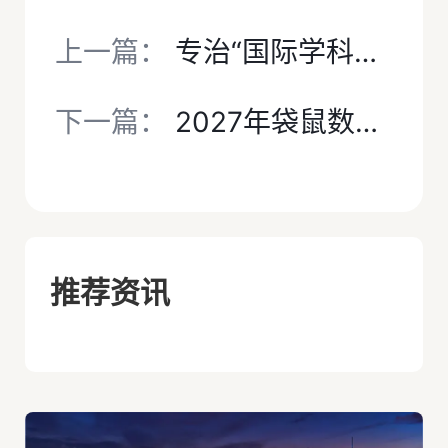
上一篇：
专治“国际学科不适应”！犀牛IGCSE/ALevel/IB/AP培训暑期班，构建完整知识体系，赢在起跑线！
下一篇：
2027年袋鼠数学竞赛备考新变化:题型陷阱增多，低年级备赛重点调整
推荐资讯