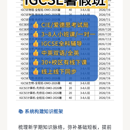
📚 系统构建知识框架
梳理新学期知识脉络，弥补基础短板，提前