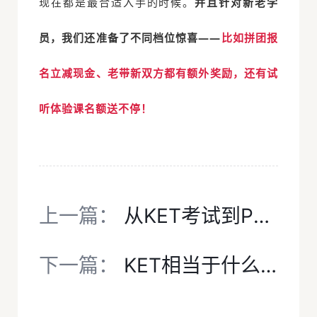
现在都是最合适入手的时候。
并且针对新老学
员，我们还准备了不同档位惊喜——
比如拼团报
名立减现金、老带新双方都有额外奖励，还有试
听体验课名额送不停！
上一篇：
从KET考试到PET！一份清晰的剑桥英语进阶路线图请收好
下一篇：
KET相当于什么水平？全面对标与能力解析