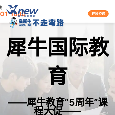
线
601-1680
在线咨询
犀牛国际教
育
——犀牛教育“5周年”课
程大促——