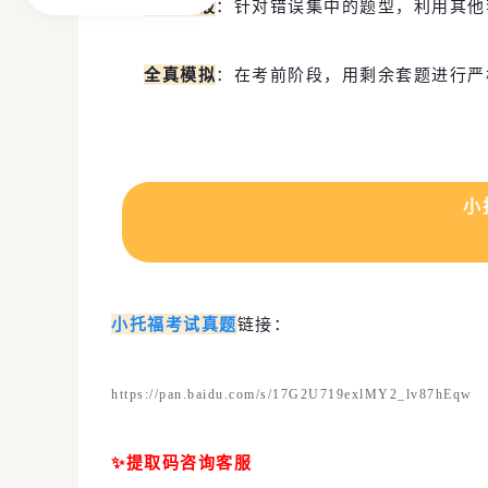
专项突破
：针对错误集中的题型，利用其他
全真模拟
：在考前阶段，用剩余套题进行严
小
小托福考试真题
链接：
https://pan.baidu.com/s/17G2U719exlMY2_lv87hEqw
✨提取码咨询客服