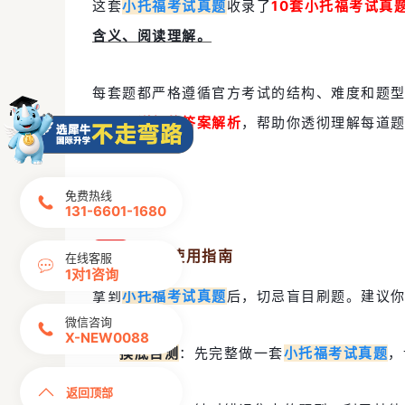
这套
小托福考试真题
收录了
10套小托福考试真
含义、阅读理解。
每套题都严格遵循官方考试的结构、难度和题
还附有
详细的答案解析
，帮助你透彻理解每道
免费热线
131-6601-1680
0
2
高效使用指南
在线客服
1对1咨询
拿到
小托福考试真题
后，切忌盲目刷题。建议
微信咨询
X-NEW0088
摸底自测
：先完整做一套
小托福考试真题
，
返回顶部