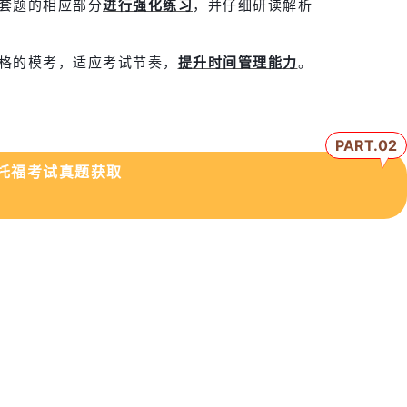
套题的相应部分
进行强化练习
，并仔细研读解析
格的模考，适应考试节奏，
提升时间管理能力
。
PART.0
2
托福考试真题获取