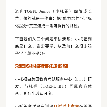
道冉
TOEFL Junior
（小托福）
四阶成长
营，做的就是一件事：把
“
能力培养
”
和
“
标
化提分
”
真正连成一条可执行的路径
。
下面我们从三个问题来讲清楚：小托福到
底是什么、谁需要学、以及为什么很多孩
子学了却不提分~
🦌小托福是什么？究竟多难？
小托福由美国教育考试服务中心（ETS）研
发，与托福（TOEFL iBT）同属官方体
系，具有全球认可度。
小托福考试旨在测评
11岁以上考生
在英语