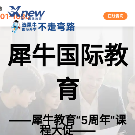
线
601-1680
在线咨询
犀牛国际教
育
——犀牛教育“5周年”课
程大促——