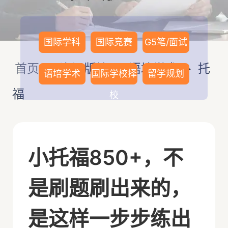
国际学科
国际竞赛
G5笔/面试
首页
>
资讯版块
>
语培学术
>
托
语培学术
国际学校择
留学规划
福
校
小托福850+，不
是刷题刷出来的，
是这样一步步练出