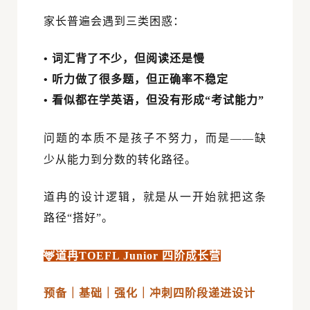
家长普遍会遇到三类困惑：
• 词汇背了不少，但阅读还是慢
•
听力做了很多题，但正确率不稳定
•
看似都在学英语，但没有形成
“
考试能力
”
问题的本质不是孩子不努力，而是
——
缺
少从能力到分数的转化路径。
道冉的设计逻辑，就是从一开始就把这条
路径
“
搭好
”
。
🦌道冉
TOEFL Junior
四阶成长营
预备｜基础｜强化｜冲刺
四阶段递进设计