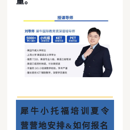
量。
犀牛小托福培训夏令
营营地安排&如何报名