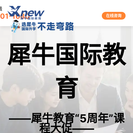
线
601-1680
在线咨询
犀牛国际教
育
——犀牛教育“5周年”课
程大促——