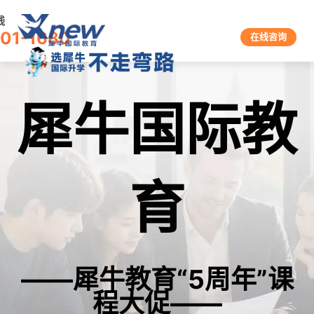
线
601-1680
在线咨询
犀牛国际教
育
——犀牛教育“5周年”课
程大促——