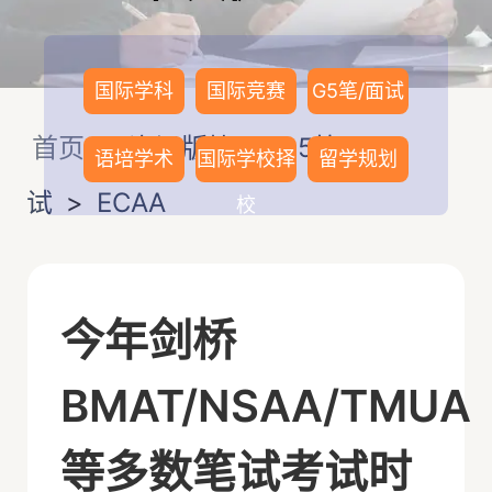
国际学科
国际竞赛
G5笔/面试
首页
>
资讯版块
>
G5笔/面
语培学术
国际学校择
留学规划
试
>
ECAA
校
今年剑桥
BMAT/NSAA/TMUA
等多数笔试考试时