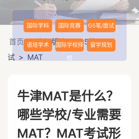
国际学科
国际竞赛
G5笔/面试
首页
>
资讯版块
>
G5笔/面
语培学术
国际学校择
留学规划
试
>
MAT
校
牛津MAT是什么？
哪些学校/专业需要
MAT？MAT考试形