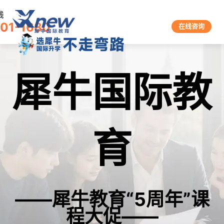
线
601-1680
在线咨询
犀牛国际教
育
——犀牛教育“5周年”课
程大促——