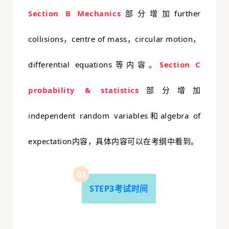
Section B Mechanics
部分增加further
collisions，centre of mass，circular motion，
differential equations等内容。
Section C
probability & statistics
部分增加
independent random variables和algebra of
expectation内容，具体内容可以在考纲中看到。
0
2
STEP3考试时间