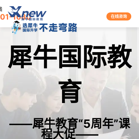
线
601-1680
在线咨询
犀牛国际教
育
——犀牛教育“5周年”课
程大促——