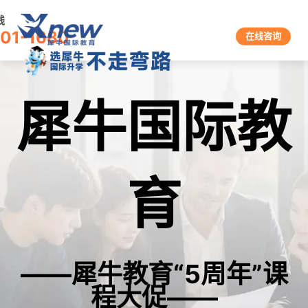
线
601-1680
在线咨询
犀牛国际教
育
——犀牛教育“5周年”课
程大促——