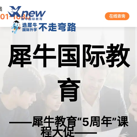
线
601-1680
在线咨询
犀牛国际教
育
——犀牛教育“5周年”课
程大促——