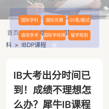
国际学科
国际竞赛
G5笔/面试
首页
>
资讯版块
>
国际学
语培学术
国际学校择
留学规划
科
>
IBDP课程
校
IB大考出分时间已
到！成绩不理想怎
么办？犀牛IB课程