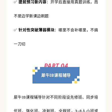
提前预习新内容
：
✅
开学后直接用真题训练，而
不是边学新课边刷题
针对性突破薄弱模块
：
✅
哪里不会补哪里，不搞
一刀切
PART 04
犀牛IB课程辅导
犀牛IB课程辅导针对不同阶段设先修班、同步培
优班、强化班、冲刺班、全程班，3–8人小班或