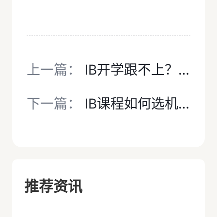
上一篇：
IB开学跟不上？犀牛IB课程暑假班，牛剑师资带队，带你抢先拿下7分！
下一篇：
IB课程如何选机构？三大核心优势，看懂为什么家长都选犀牛IB培训班
推荐资讯