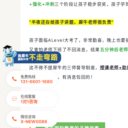
+强化+冲刺
三个阶段让孩子稳步获奖，孩子学
”
半夜还在给孩子讲题，犀牛老师很负责
“
孩子面临ALevel大考了，非常勤奋，晚上也
又害怕老师下班了不回消息，结果
五分钟后老
这不得不提犀牛的三师督导制度，
授课老师+助
免费热线
犀牛专业培训，有消息包回的！
131-6601-1680
在线客服
1对1咨询
微信咨询
02
X-NEW0088