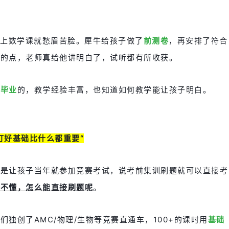
一上数学课就愁眉苦脸。犀牛给孩子做了
前测卷
，再安排了符合
懂的点，老师真给他讲明白了，试听都有所收获。
学毕业
的，教学经验丰富，也知道如何教学能让孩子明白。
打好基础比什么都重要“
都是让孩子当年就参加竞赛考试，说考前集训刷题就可以直接考
都不懂，怎么能直接刷题呢
。
独创了AMC/物理/生物等竞赛直通车，100+的课时用
基础