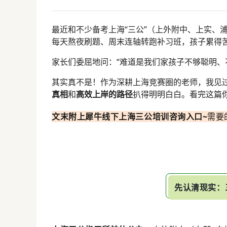
最近和不少备考上海“三公”（上外附中、上实、
每天熬夜刷题、周末连轴转跑补习班，孩子累得苦
家长们委屈地问：“难道是我们家孩子不够聪明、
其实真不是！作为深耕上海竞赛圈的老师，我见
真相
和
高效上岸的路径
扒得明明白白。看完这篇
文末附上
犀牛
线下上海三公培训
咨询入口~
需要
先认清现实：