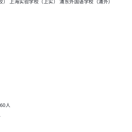
校） 上海实验学校（上实） 浦东外国语学校（浦外）
360人
人