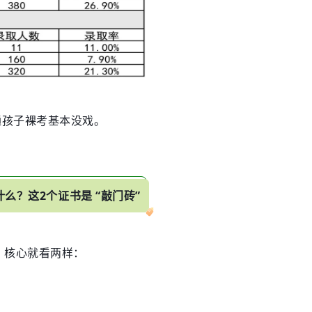
通孩子裸考基本没戏。
么？这2个证书是 “敲门砖”
，核心就看两样：