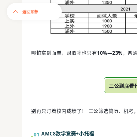
返回顶部
哪怕拿到面单，录取率也只有
10%—23%
，普
三公到底看什
别再只盯着校内成绩了！ 三公筛选简历、机考
AMC8数学竞赛
+小托福
0
1