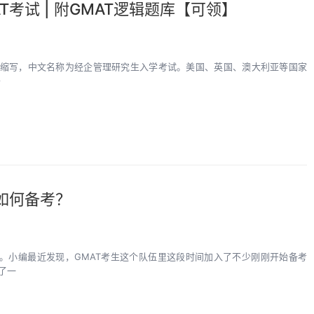
考试 | 附GMAT逻辑题库【可领】
sion Test的缩写，中文名称为经企管理研究生入学考试。美国、英国、澳大利亚等国家
于
如何备考？
试。小编最近发现，GMAT考生这个队伍里这段时间加入了不少刚刚开始备考
了一