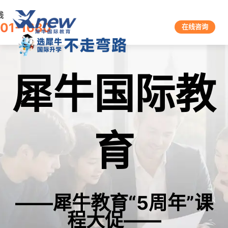
线
601-1680
在线咨询
犀牛国际教
育
——犀牛教育“5周年”课
程大促——