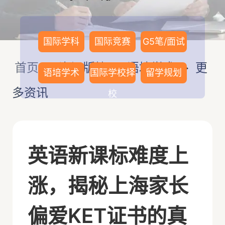
国际学科
国际竞赛
G5笔/面试
首页
>
资讯版块
>
语培学术
>
更
语培学术
国际学校择
留学规划
多资讯
校
英语新课标难度上
涨，揭秘上海家长
偏爱KET证书的真