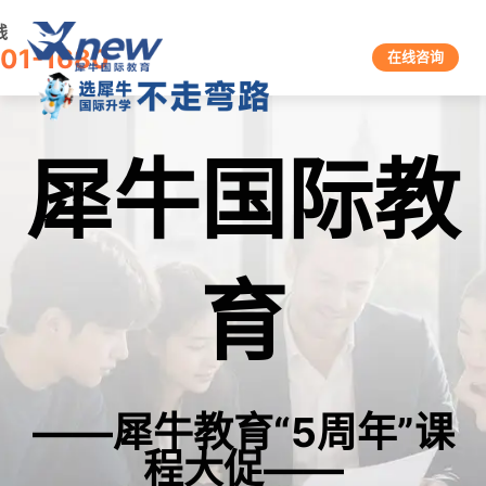
线
601-1680
在线咨询
犀牛国际教
育
——犀牛教育“5周年”课
程大促——