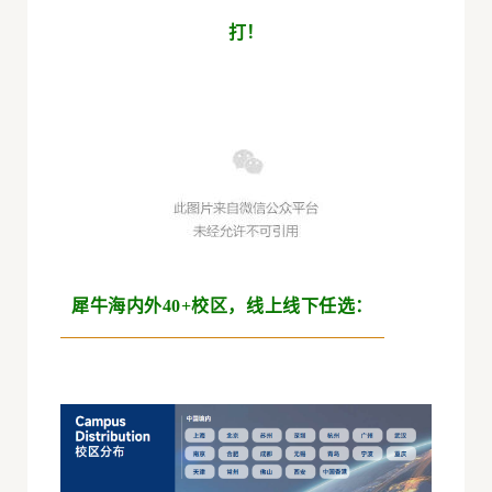
打！
犀牛海内外40+校区，线上线下任选：