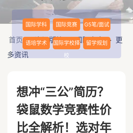
国际学科
国际竞赛
G5笔/面试
首页
>
资讯版块
>
国际竞赛
>
更
语培学术
国际学校择
留学规划
多资讯
校
想冲“三公”简历？
袋鼠数学竞赛性价
比全解析！选对年