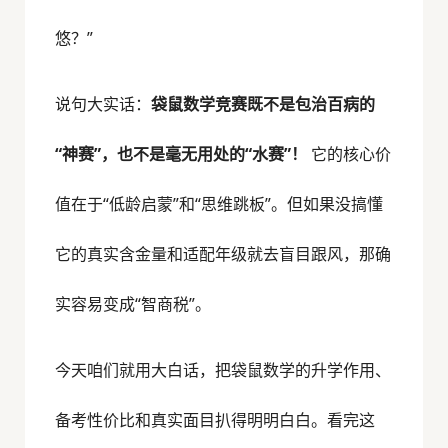
悠？”
说句大实话：
袋鼠数学竞赛既不是包治百病的
“神赛”，也不是毫无用处的“水赛”！
它的核心价
值在于“低龄启蒙”和“思维跳板”。但如果没搞懂
它的真实含金量和适配年级就去盲目跟风，那确
实容易变成“智商税”。
今天咱们就用大白话，把袋鼠数学的升学作用、
备考性价比和真实面目扒得明明白白。看完这