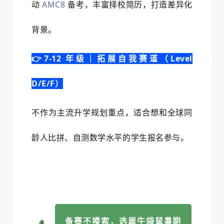
动
AMC8
备考，丰富择校简历，打造差异化
背景。
👉
7-12 年级｜拓展自我赛道（Level
D/E/F）
不作为主流升学规划重点，适合想和全球同
龄人比拼、自测数学水平的学生报名参与。
备赛不摸索，选犀牛袋鼠暑期