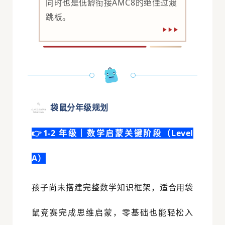
同时也是低龄衔接AMC8的绝佳过渡
跳板。
03
袋鼠分年级规划
👉1-2 年级｜数学启蒙关键阶段（Level
A）
孩子尚未搭建完整数学知识框架，适合用袋
鼠竞赛完成思维启蒙，零基础也能轻松入