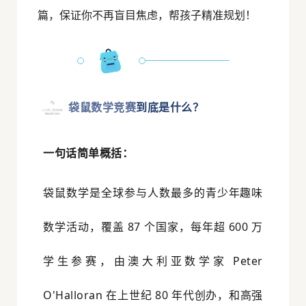
篇，保证你不再盲目焦虑，帮孩子精准规划！
01
袋鼠数学竞赛
到底是什么？
一句话简单概括：
袋鼠数学是全球参与人数最多的青少年趣味
数学活动，覆盖 87 个国家，每年超 600 万
学生参赛，由澳大利亚数学家 Peter
O'Halloran 在上世纪 80 年代创办，和高强