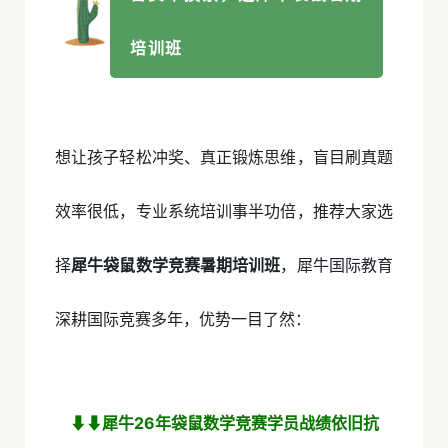
培训班
想让孩子轻松冲奖、真正锻炼思维，盲目刷真题
效率很低，专业系统培训事半功倍，推荐大家选
择
犀牛袋鼠数学竞赛暑期培训班
，犀牛国际教育
深耕国际竞赛多年，优势一目了然：
⬇⬇犀牛26年袋鼠数学竞赛学员战绩依旧抗