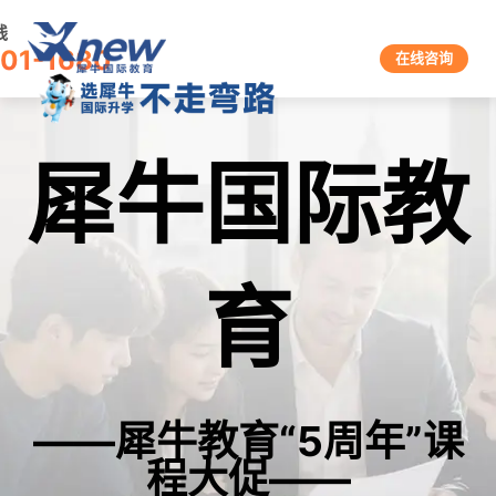
线
601-1680
在线咨询
犀牛国际教
育
——犀牛教育“5周年”课
程大促——